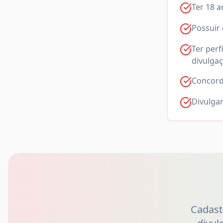
Ter 18 a
Possuir
Ter perf
divulga
Concord
Divulga
Cadast