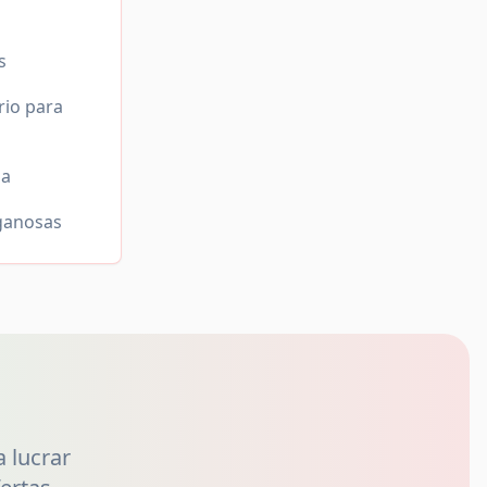
s
rio para
ma
nganosas
 lucrar