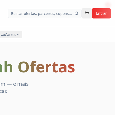
Entrar
Carros
ah Ofertas
em — e mais
ar.